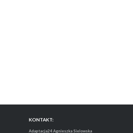
KONTAKT:
Adaptacja24 Agnieszka Sielowska