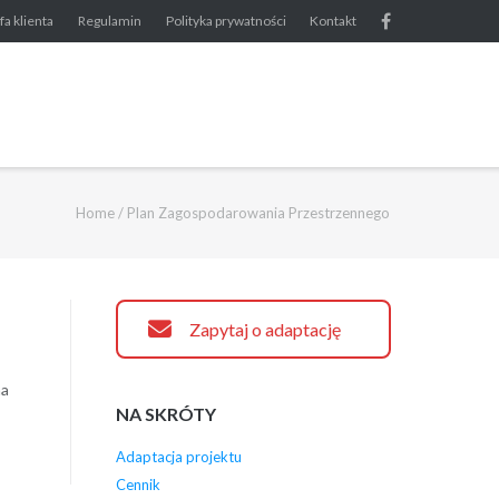
fa klienta
Regulamin
Polityka prywatności
Kontakt
Home
/
Plan Zagospodarowania Przestrzennego
Zapytaj o adaptację
na
NA SKRÓTY
Adaptacja projektu
Cennik