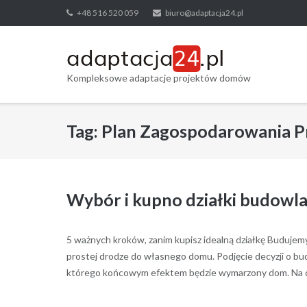
Skip
+48 516 520 059
biuro@adaptacja24.pl
to
content
Kompleksowe adaptacje projektów domów
Tag:
Plan Zagospodarowania P
Wybór i kupno działki budowla
5 ważnych kroków, zanim kupisz idealną działkę Budujemy do
prostej drodze do własnego domu. Podjęcie decyzji o bu
którego końcowym efektem będzie wymarzony dom. Na co