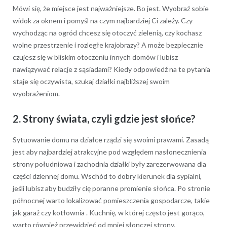
Mówi się, że miejsce jest najważniejsze. Bo jest. Wyobraź sobie
widok za oknem i pomyśl na czym najbardziej Ci zależy. Czy
wychodząc na ogród chcesz się otoczyć zielenią, czy kochasz
wolne przestrzenie i rozległe krajobrazy? A może bezpiecznie
czujesz się w bliskim otoczeniu innych domów i lubisz
nawiązywać relacje z sąsiadami? Kiedy odpowiedź na te pytania
staje się oczywista, szukaj działki najbliższej swoim
wyobrażeniom.
2. Strony świata, czyli gdzie jest słońce?
Sytuowanie domu na działce rządzi się swoimi prawami. Zasadą
jest aby najbardziej atrakcyjne pod względem nasłonecznienia
strony południowa i zachodnia działki były zarezerwowana dla
części dziennej domu. Wschód to dobry kierunek dla sypialni,
jeśli lubisz aby budziły cię poranne promienie słońca. Po stronie
północnej warto lokalizować pomieszczenia gospodarcze, takie
jak garaż czy kotłownia . Kuchnię, w której często jest gorąco,
warto również przewidzieć od mniej słonczej strony.