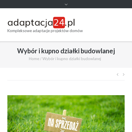
Kompleksowe adaptacje projektów domów
Wybór i kupno działki budowlanej
Home
/
Wybór i kupno działki budowlanej
Nawi
wpis