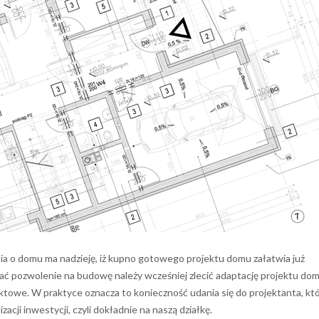
nia o domu ma nadzieję, iż kupno gotowego projektu domu załatwia już
ć pozwolenie na budowę należy wcześniej zlecić adaptację projektu do
ktowe. W praktyce oznacza to konieczność udania się do projektanta, kt
acji inwestycji, czyli dokładnie na naszą działkę.