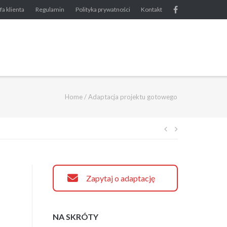
fa klienta
Regulamin
Polityka prywatności
Kontakt
Home
/
Adaptacja projektu gotowego
Nawigacja
wpisu
Zapytaj o adaptację
NA SKRÓTY