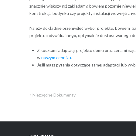
znacznie większy niż zakładamy, bowiem pozornie niewielk
konstrukcja budynku czy projekty instalacji wewnętrznyc
Należy dokładnie przemyśleć wybór projektu, bowiem bar
projektu indywidualnego, optymalnie dostosowanego do
Z kosztami adaptacji projektu domu oraz cenami na
w
naszym cenniku
.
Jeśli masz pytania dotyczące samej adaptacji lub wyb
Niezbędne Dokumenty
Nawigacja
wpisu