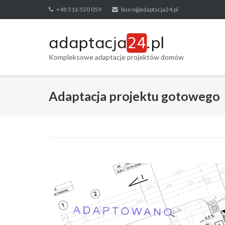
Skip
+48 516 520 059
biuro@adaptacja24.pl
to
content
Kompleksowe adaptacje projektów domów
Adaptacja projektu gotowego