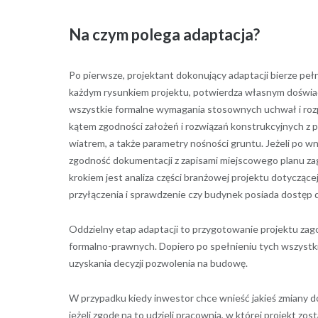
Na czym polega adaptacja?
Po pierwsze, projektant dokonujący adaptacji bierze peł
każdym rysunkiem projektu, potwierdza własnym doświad
wszystkie formalne wymagania stosownych uchwał i roz
kątem zgodności założeń i rozwiązań konstrukcyjnych z pr
wiatrem, a także parametry nośności gruntu. Jeżeli po wni
zgodność dokumentacji z zapisami miejscowego planu z
krokiem jest analiza części branżowej projektu dotyczącej
przyłączenia i sprawdzenie czy budynek posiada dostęp
Oddzielny etap adaptacji to przygotowanie projektu z
formalno-prawnych. Dopiero po spełnieniu tych wszyst
uzyskania decyzji pozwolenia na budowę.
W przypadku kiedy inwestor chce wnieść jakieś zmiany d
jeżeli zgodę na to udzieli pracownia, w której projekt zos