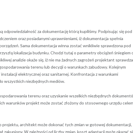
ną odpowiedzialność za dokumentację którą kupiliśmy. Podpisując się pod
czeniem oraz posiadanymi uprawnieniami, iż dokumentacja spełnia
porządzeń. Sama dokumentacja winna zostać wnikliwie sprawdzona pod
zyszłą lokalizacja budynku. Chodzi tutaj o parametry obciążeń śniegiem 
kliwej analizie okaże się, iż nie ma żadnych zagrożeń projektant sprawdza
agospodarowania terenu lub decyzji o warunkach zabudowy. Kolejnym
 instalacji elektrycznej oraz sanitarnej. Konfrontacja z warunkami
 do wszystkich niezbędnych mediów.
agospodarowania terenu oraz uzyskanie wszelkich niezbędnych dokument
kich warunków projekt może zostać złożony do stosownego urzędu cele
o projektu, architekt może dokonać tych zmian w gotowej dokumentacji,
tał zakupiony. W zależności od liczby zmian, koszt adaptacji może okazać si