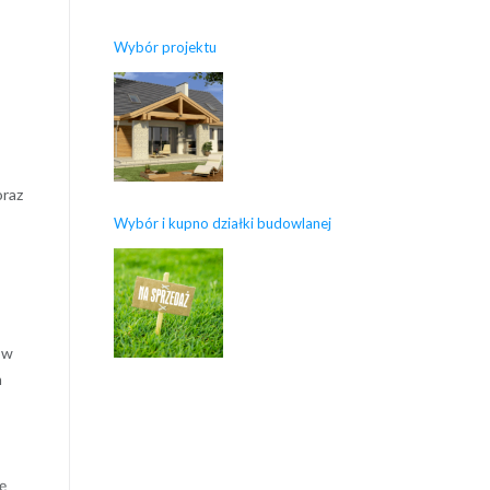
Wybór projektu
oraz
Wybór i kupno działki budowlanej
ów
m
ę