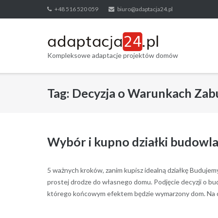
Skip
+48 516 520 059
biuro@adaptacja24.pl
to
content
Kompleksowe adaptacje projektów domów
Tag:
Decyzja o Warunkach Za
Wybór i kupno działki budowla
5 ważnych kroków, zanim kupisz idealną działkę Budujemy do
prostej drodze do własnego domu. Podjęcie decyzji o bu
którego końcowym efektem będzie wymarzony dom. Na co