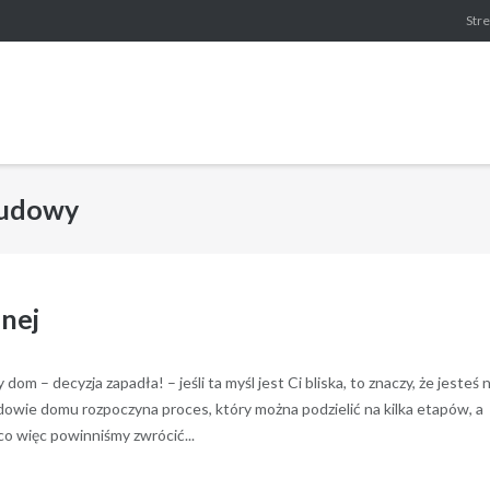
Stre
budowy
nej
m – decyzja zapadła! – jeśli ta myśl jest Ci bliska, to znaczy, że jesteś 
dowie domu rozpoczyna proces, który można podzielić na kilka etapów, a
 więc powinniśmy zwrócić...