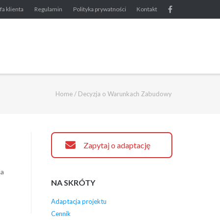
fa klienta
Regulamin
Polityka prywatności
Kontakt
Home
/
Decyzja o Warunkach Zabudowy
Zapytaj o adaptację
na
NA SKRÓTY
Adaptacja projektu
Cennik