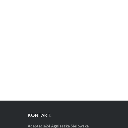
KONTAKT:
Adaptacja24 Agnieszka Sielowska