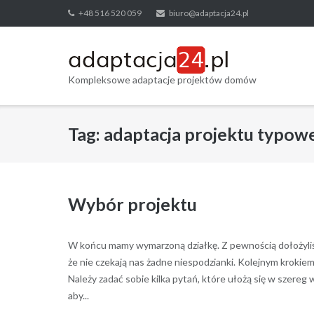
Skip
+48 516 520 059
biuro@adaptacja24.pl
to
content
Kompleksowe adaptacje projektów domów
Tag:
adaptacja projektu typow
Wybór projektu
W końcu mamy wymarzoną działkę. Z pewnością dołożyliśm
że nie czekają nas żadne niespodzianki. Kolejnym kroki
Należy zadać sobie kilka pytań, które ułożą się w szere
aby...