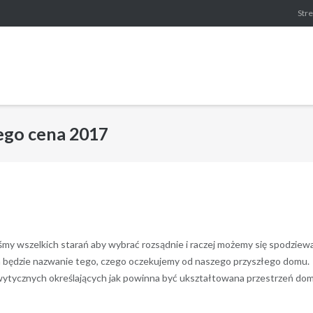
Stre
ego cena 2017
y wszelkich starań aby wybrać rozsądnie i raczej możemy się spodziewa
em będzie nazwanie tego, czego oczekujemy od naszego przyszłego domu.
g wytycznych określających jak powinna być ukształtowana przestrzeń do