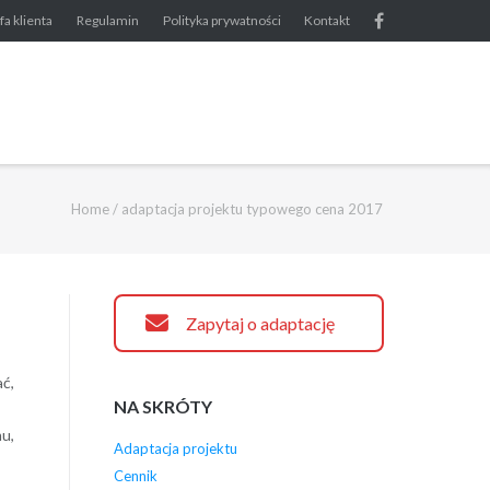
fa klienta
Regulamin
Polityka prywatności
Kontakt
Home
/
adaptacja projektu typowego cena 2017
Zapytaj o adaptację
ć,
NA SKRÓTY
mu,
Adaptacja projektu
Cennik