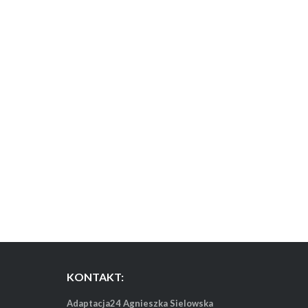
KONTAKT:
Adaptacja24 Agnieszka Sielowska