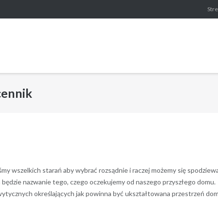
Stre
cennik
y wszelkich starań aby wybrać rozsądnie i raczej możemy się spodziewa
em będzie nazwanie tego, czego oczekujemy od naszego przyszłego domu.
g wytycznych określających jak powinna być ukształtowana przestrzeń do