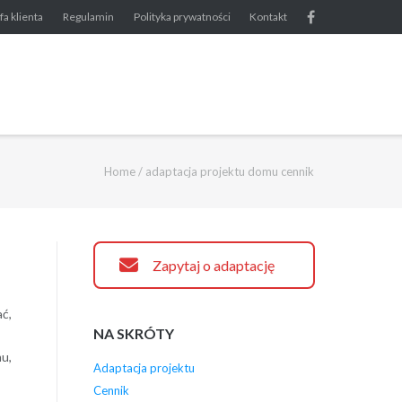
fa klienta
Regulamin
Polityka prywatności
Kontakt
Home
/
adaptacja projektu domu cennik
Zapytaj o adaptację
ć,
NA SKRÓTY
mu,
Adaptacja projektu
Cennik