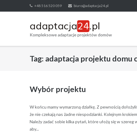
Skip
+48 516 520 059
biuro@adaptacja24.pl
to
content
Kompleksowe adaptacje projektów domów
Tag:
adaptacja projektu domu 
Wybór projektu
W końcu mamy wymarzoną działkę. Z pewnością dołożyliśm
że nie czekają nas żadne niespodzianki. Kolejnym kroki
Należy zadać sobie kilka pytań, które ułożą się w szere
aby...